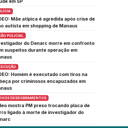
úde em SP
OLÍCIA
DEO: Mãe atípica é agredida após crise de
lho autista em shopping de Manaus
ÇÃO POLICIAL
vestigador do Denarc morre em confronto
m suspeitos durante operação em
naus
XECUÇÃO
DEO: Homem é executado com tiros na
beça por criminosos encapuzados em
naus
OVOS DESDOBRAMENTOS
deo mostra PM preso trocando placa de
rro ligado à morte de investigador do
narc