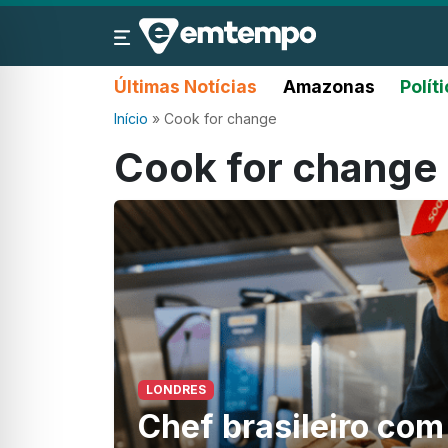
Últimas Notícias
Amazonas
Polít
Início
»
Cook for change
Cook for change
LONDRES
Chef brasileiro com