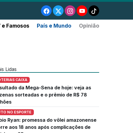
 e Famosos
País e Mundo
Opinião
is Lidas
OTERIAS CAIXA
sultado da Mega-Sena de hoje: veja as
zenas sorteadas e o prêmio de R$ 78
lhões
UTO NO ESPORTE
bio Ryan: promessa do vôlei amazonense
rre aos 18 anos após complicações de