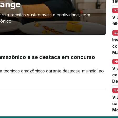
sa
hange
P
iza receitas sustentáveis e criatividade, com
VÍ
zônico
fi
A
In
co
Ma
 amazônico e se destaca em concurso
N
Ví
m técnicas amazônicas garante destaque mundial ao
ca
De
E
VÍ
ca
Ma