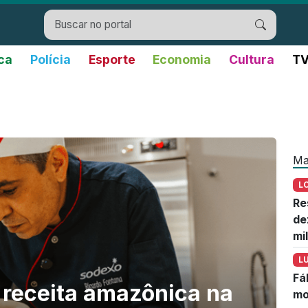
ica
Polícia
Esporte
Economia
Cultura
TV
Ma
L
Re
de
mi
L
Fá
 receita amazônica na
mo