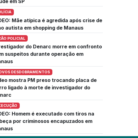
úde em SP
OLÍCIA
DEO: Mãe atípica é agredida após crise de
lho autista em shopping de Manaus
ÇÃO POLICIAL
vestigador do Denarc morre em confronto
m suspeitos durante operação em
naus
OVOS DESDOBRAMENTOS
deo mostra PM preso trocando placa de
rro ligado à morte de investigador do
narc
XECUÇÃO
DEO: Homem é executado com tiros na
beça por criminosos encapuzados em
naus