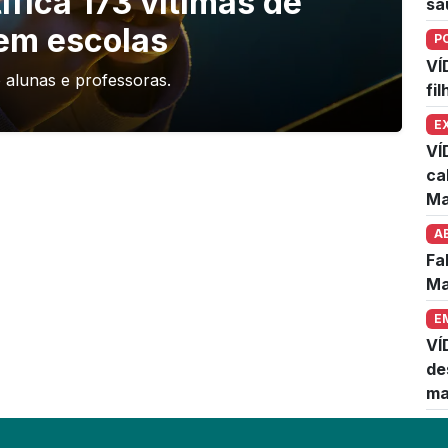
fica 173 vítimas de
sa
em escolas
P
VÍ
o alunas e professoras.
fi
E
VÍ
ca
Ma
A
Fa
Ma
E
VÍ
de
ma