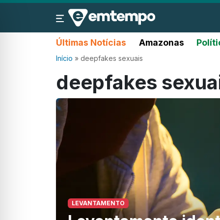
Últimas Notícias
Amazonas
Polít
Início
»
deepfakes sexuais
deepfakes sexua
LEVANTAMENTO