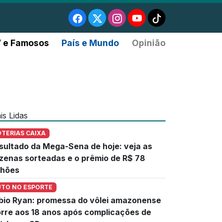
 e Famosos
País e Mundo
Opinião
is Lidas
OTERIAS CAIXA
sultado da Mega-Sena de hoje: veja as
zenas sorteadas e o prêmio de R$ 78
lhões
UTO NO ESPORTE
bio Ryan: promessa do vôlei amazonense
rre aos 18 anos após complicações de