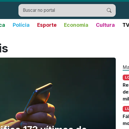
ica
Polícia
Esporte
Economia
Cultura
TV
is
Ma
L
Re
de
mi
L
Fá
mo