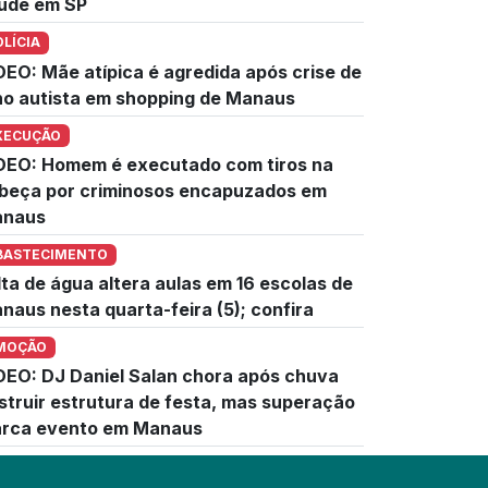
úde em SP
OLÍCIA
DEO: Mãe atípica é agredida após crise de
lho autista em shopping de Manaus
XECUÇÃO
DEO: Homem é executado com tiros na
beça por criminosos encapuzados em
naus
BASTECIMENTO
lta de água altera aulas em 16 escolas de
naus nesta quarta-feira (5); confira
MOÇÃO
DEO: DJ Daniel Salan chora após chuva
struir estrutura de festa, mas superação
rca evento em Manaus