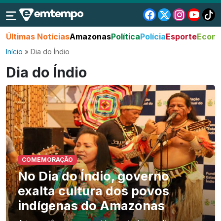
Últimas Notícias
Amazonas
Política
Polícia
Esporte
Econo
Início
»
Dia do Índio
Dia do Índio
COMEMORAÇÃO
No Dia do Índio, governo
exalta cultura dos povos
indígenas do Amazonas