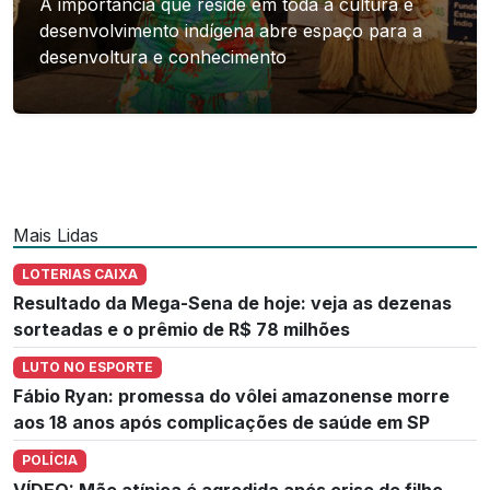
A importância que reside em toda a cultura e
desenvolvimento indígena abre espaço para a
desenvoltura e conhecimento
Mais Lidas
LOTERIAS CAIXA
Resultado da Mega-Sena de hoje: veja as dezenas
sorteadas e o prêmio de R$ 78 milhões
LUTO NO ESPORTE
Fábio Ryan: promessa do vôlei amazonense morre
aos 18 anos após complicações de saúde em SP
POLÍCIA
VÍDEO: Mãe atípica é agredida após crise de filho