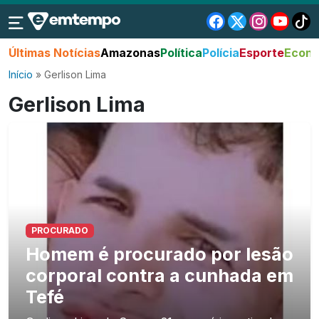
Últimas Notícias
Amazonas
Política
Polícia
Esporte
Econo
Início
»
Gerlison Lima
Gerlison Lima
PROCURADO
Homem é procurado por lesão
corporal contra a cunhada em
Tefé