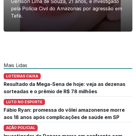
Gerlison Lima de Souza, 21 anos, é investigado
pela Polícia Civil do Amazonas por agressão em
Tefé.
Mais Lidas
LOTERIAS CAIXA
Resultado da Mega-Sena de hoje: veja as dezenas
sorteadas e o prêmio de R$ 78 milhões
LUTO NO ESPORTE
Fábio Ryan: promessa do vôlei amazonense morre
aos 18 anos após complicações de saúde em SP
AÇÃO POLICIAL
Investigador do Denarc morre em confronto com