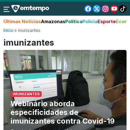
Últimas Notícias
Amazonas
Política
Polícia
Esporte
Econo
Início
»
imunizantes
imunizantes
IMUNIZANTES
Webinário aborda
especificidades de
imunizantes contra Covid-19