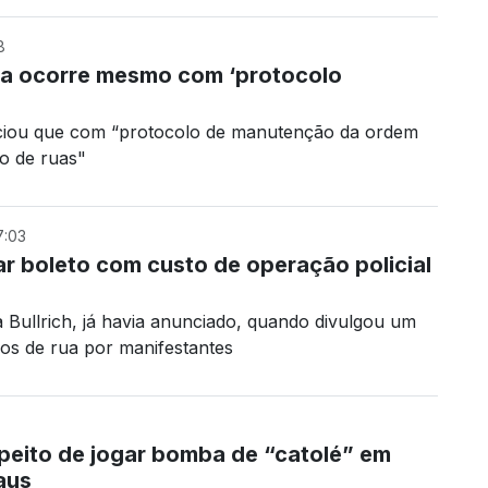
8
na ocorre mesmo com ‘protocolo
ciou que com “protocolo de manutenção da ordem
o de ruas"
7:03
r boleto com custo de operação policial
a Bullrich, já havia anunciado, quando divulgou um
os de rua por manifestantes
speito de jogar bomba de “catolé” em
aus