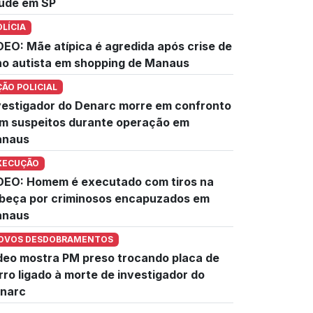
úde em SP
OLÍCIA
DEO: Mãe atípica é agredida após crise de
lho autista em shopping de Manaus
ÇÃO POLICIAL
vestigador do Denarc morre em confronto
m suspeitos durante operação em
naus
XECUÇÃO
DEO: Homem é executado com tiros na
beça por criminosos encapuzados em
naus
OVOS DESDOBRAMENTOS
deo mostra PM preso trocando placa de
rro ligado à morte de investigador do
narc