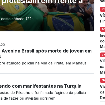
 protestam em frente à
sa
P
VÍ
 desta sábado (22).
fi
A
In
co
:20
Ma
 Avenida Brasil após morte de jovem em
E
s
VÍ
bre atuação policial na Vila da Prata, em Manaus.
ca
Ma
N
rendo com manifestantes na Turquia
Ví
ca
asiou de Pikachu e foi filmado fugindo da polícia
De
ia de fazer os ativistas sorrirem