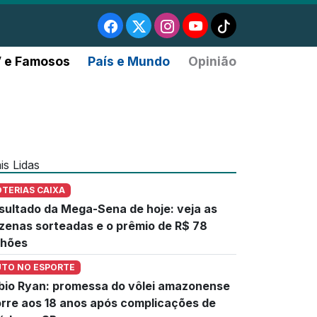
 e Famosos
País e Mundo
Opinião
is Lidas
OTERIAS CAIXA
sultado da Mega-Sena de hoje: veja as
zenas sorteadas e o prêmio de R$ 78
lhões
UTO NO ESPORTE
bio Ryan: promessa do vôlei amazonense
rre aos 18 anos após complicações de