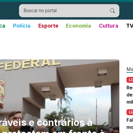
ica
Polícia
Esporte
Economia
Cultura
TV
Ma
L
Re
de
mi
L
áveis e contrários à
Fá
mo