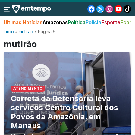
Últimas Notícias
Amazonas
Política
Polícia
Esporte
Econo
Início
»
mutirão
»
Página 6
mutirão
ATENDIMENTO
Carreta da Defensoria leva
serviços Centro Cultural dos
Povos da Amazônia, em
Manaus