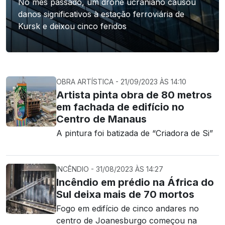
No mês passado, um drone ucraniano causou
danos significativos à estação ferroviária de
Kursk e deixou cinco feridos
OBRA ARTÍSTICA - 21/09/2023 ÀS 14:10
Artista pinta obra de 80 metros
em fachada de edifício no
Centro de Manaus
A pintura foi batizada de “Criadora de Si”
INCÊNDIO - 31/08/2023 ÀS 14:27
Incêndio em prédio na África do
Sul deixa mais de 70 mortos
Fogo em edifício de cinco andares no
centro de Joanesburgo começou na