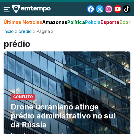
Últimas Notícias
Amazonas
Política
Polícia
Esporte
Econo
Início
»
prédio
»
Página 3
prédio
CONFLITO
Drone ucraniano atinge
prédio administrativo no sul
da Rússia