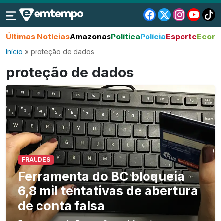
Últimas Notícias
Amazonas
Política
Polícia
Esporte
Econo
Início
»
proteção de dados
proteção de dados
FRAUDES
Ferramenta do BC bloqueia
6,8 mil tentativas de abertura
de conta falsa