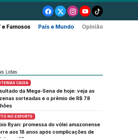
 e Famosos
País e Mundo
Opinião
is Lidas
OTERIAS CAIXA
sultado da Mega-Sena de hoje: veja as
zenas sorteadas e o prêmio de R$ 78
lhões
UTO NO ESPORTE
bio Ryan: promessa do vôlei amazonense
rre aos 18 anos após complicações de