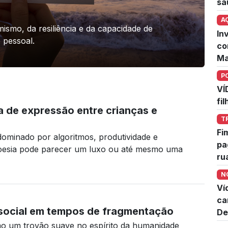
sa
A
mismo, da resiliência e da capacidade de
In
 pessoal.
co
Ma
P
VÍ
fi
 de expressão entre crianças e
T
Fi
minado por algoritmos, produtividade e
pa
oesia pode parecer um luxo ou até mesmo uma
ru
N
Ví
ca
 social em tempos de fragmentação
De
o um trovão suave no espírito da humanidade