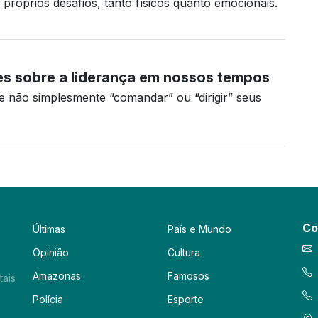
próprios desafios, tanto físicos quanto emocionais.
ões sobre a liderança em nossos tempos
 e não simplesmente “comandar” ou “dirigir” seus
Co
Últimas
País e Mundo
Opinião
Cultura
Amazonas
Famosos
tais
Polícia
Esporte