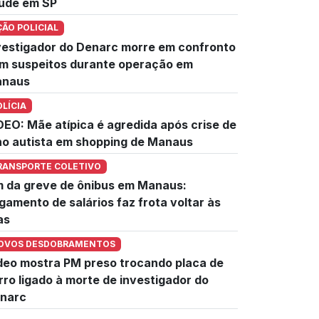
úde em SP
ÇÃO POLICIAL
vestigador do Denarc morre em confronto
m suspeitos durante operação em
naus
OLÍCIA
DEO: Mãe atípica é agredida após crise de
lho autista em shopping de Manaus
RANSPORTE COLETIVO
m da greve de ônibus em Manaus:
gamento de salários faz frota voltar às
as
OVOS DESDOBRAMENTOS
deo mostra PM preso trocando placa de
rro ligado à morte de investigador do
narc