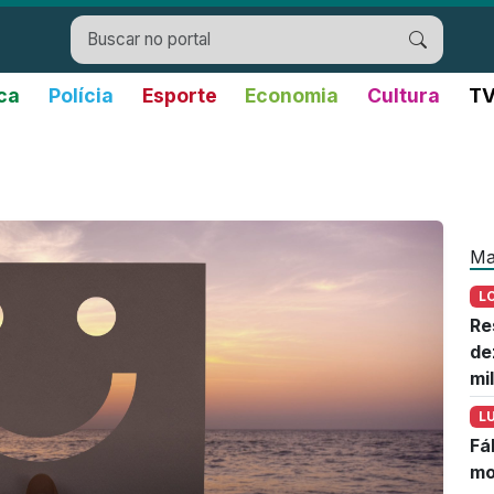
ica
Polícia
Esporte
Economia
Cultura
TV
Ma
L
Re
de
mi
L
Fá
mo