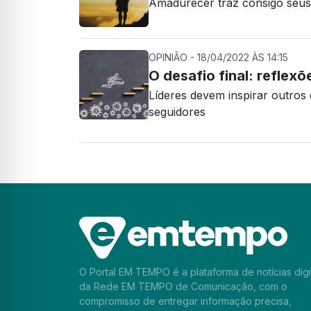
Amadurecer traz consigo seus 
OPINIÃO - 18/04/2022 ÀS 14:15
O desafio final: reflex
Líderes devem inspirar outros
seguidores
O Portal EM TEMPO é a plataforma de notícias digi
da Rede EM TEMPO de Comunicação, com o
compromisso de entregar informação precisa,