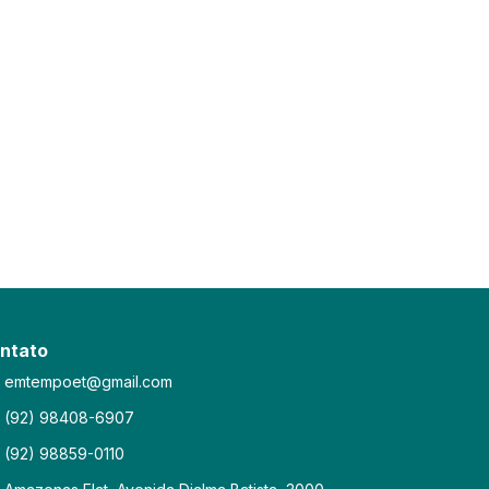
ntato
emtempoet@gmail.com
(92) 98408-6907
(92) 98859-0110