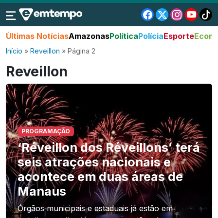
Últimas Notícias
Amazonas
Política
Polícia
Esporte
Econo
Início
»
Reveillon
»
Página 2
Reveillon
PROGRAMAÇÃO
‘Réveillon dos Réveillons’ terá
seis atrações nacionais e
acontece em duas áreas de
Manaus
Órgãos municipais e estaduais já estão em