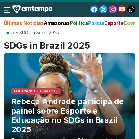
Últimas Notícias
Amazonas
Política
Polícia
Esporte
Econo
Início
»
SDGs in Brazil 2025
SDGs in Brazil 2025
EDUCAÇÃO E ESPORTE
Rebeca Andrade participa de
painel sobre Esporte e
Educação no SDGs in Brazil
2025