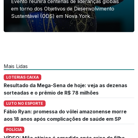
Evento reunirá centenas de lideranças globais
em torno dos Objetivos de Desenvolvimento
Sustentável (ODS) em Nova York
Mais Lidas
LOTERIAS CAIXA
Resultado da Mega-Sena de hoje: veja as dezenas
sorteadas e o prêmio de R$ 78 milhões
LUTO NO ESPORTE
Fábio Ryan: promessa do vôlei amazonense morre
aos 18 anos após complicações de saúde em SP
POLÍCIA
VÍDEO: Mãe atípica é agredida após crise de filho