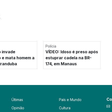
r
Polícia
o invade
VÍDEO: Idoso é preso após
o e mata homem a
estuprar cadela na BR-
 Iranduba
174, em Manaus
Co
Últimas
País e Mundo
Opinião
Cultura