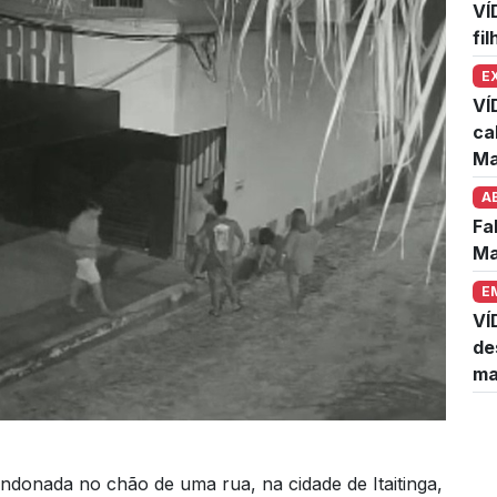
VÍ
fi
E
VÍ
ca
Ma
A
Fa
Ma
E
VÍ
de
ma
donada no chão de uma rua, na cidade de Itaitinga,