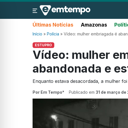
Últimas Notícias
Amazonas
Polít
Início
»
Polícia
»
Vídeo: mulher embriagada é aba
ESTUPRO
Vídeo: mulher e
abandonada e es
Enquanto estava desacordada, a mulher fo
Por Em Tempo*
Publicado em
31 de março de