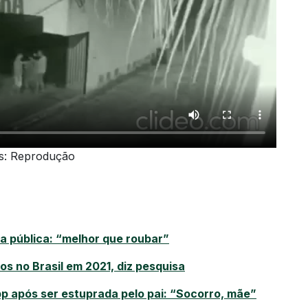
s: Reprodução
 pública: “melhor que roubar”
os no Brasil em 2021, diz pesquisa
 após ser estuprada pelo pai: “Socorro, mãe”