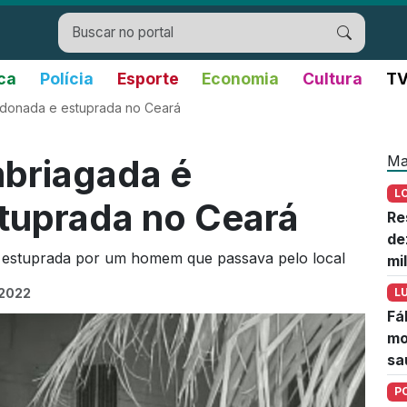
ica
Polícia
Esporte
Economia
Cultura
TV
ndonada e estuprada no Ceará
Ma
mbriagada é
L
tuprada no Ceará
Re
de
i estuprada por um homem que passava pelo local
mi
 2022
L
Fá
mo
sa
P