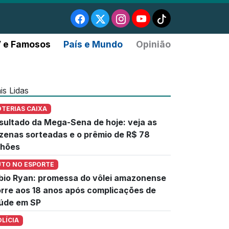
 e Famosos
País e Mundo
Opinião
is Lidas
OTERIAS CAIXA
sultado da Mega-Sena de hoje: veja as
zenas sorteadas e o prêmio de R$ 78
lhões
UTO NO ESPORTE
bio Ryan: promessa do vôlei amazonense
rre aos 18 anos após complicações de
úde em SP
OLÍCIA