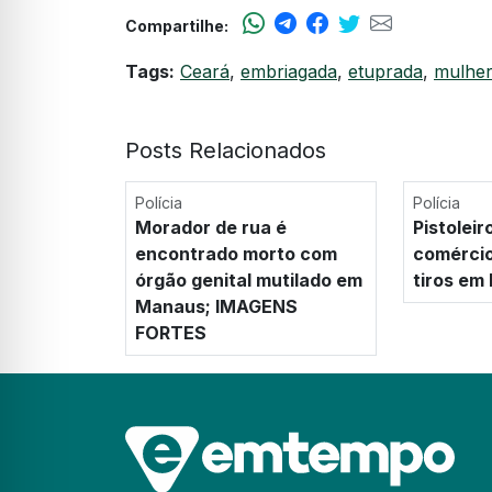
Compartilhe:
Tags:
Ceará
,
embriagada
,
etuprada
,
mulhe
Posts Relacionados
Polícia
Polícia
Morador de rua é
Pistoleir
encontrado morto com
comérci
órgão genital mutilado em
tiros em
Manaus; IMAGENS
FORTES