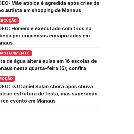
DEO: Mãe atípica é agredida após crise de
lho autista em shopping de Manaus
XECUÇÃO
DEO: Homem é executado com tiros na
beça por criminosos encapuzados em
naus
BASTECIMENTO
lta de água altera aulas em 16 escolas de
naus nesta quarta-feira (5); confira
MOÇÃO
DEO: DJ Daniel Salan chora após chuva
struir estrutura de festa, mas superação
rca evento em Manaus