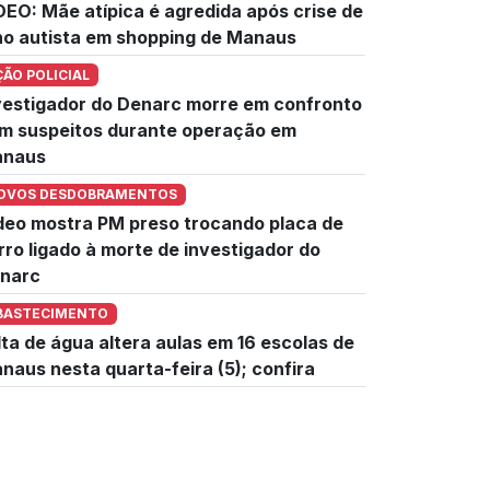
DEO: Mãe atípica é agredida após crise de
lho autista em shopping de Manaus
ÇÃO POLICIAL
vestigador do Denarc morre em confronto
m suspeitos durante operação em
naus
OVOS DESDOBRAMENTOS
deo mostra PM preso trocando placa de
rro ligado à morte de investigador do
narc
BASTECIMENTO
lta de água altera aulas em 16 escolas de
naus nesta quarta-feira (5); confira