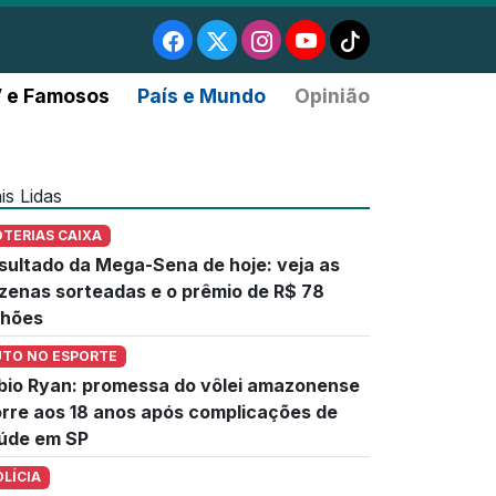
 e Famosos
País e Mundo
Opinião
is Lidas
OTERIAS CAIXA
sultado da Mega-Sena de hoje: veja as
zenas sorteadas e o prêmio de R$ 78
lhões
UTO NO ESPORTE
bio Ryan: promessa do vôlei amazonense
rre aos 18 anos após complicações de
úde em SP
OLÍCIA