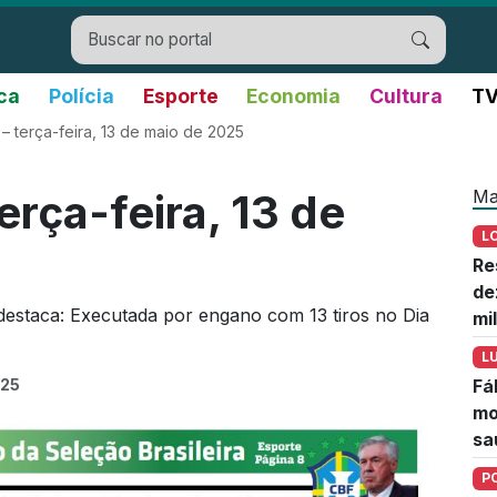
ica
Polícia
Esporte
Economia
Cultura
TV
– terça-feira, 13 de maio de 2025
Ma
rça-feira, 13 de
L
Re
de
destaca: Executada por engano com 13 tiros no Dia
mi
L
025
Fá
mo
sa
P