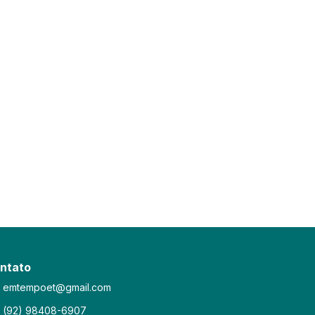
ntato
emtempoet@gmail.com
(92) 98408-6907