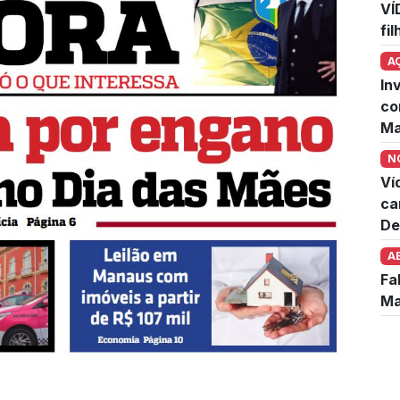
VÍ
fi
A
In
co
Ma
N
Ví
ca
De
A
Fa
Ma