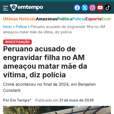
Últimas Notícias
Amazonas
Política
Polícia
Esporte
Econo
Início
»
Polícia
»
Peruano acusado de engravidar filha no AM
ameaçou matar mãe da vítima, diz polícia
INVESTIGAÇÃO
Peruano acusado de
engravidar filha no AM
ameaçou matar mãe da
vítima, diz polícia
Crime aconteceu no final de 2024, em Benjamin
Constant
Por Em Tempo*
Publicado em
21 de maio de 2025