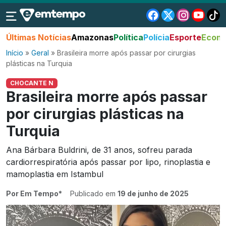
Últimas Notícias
Amazonas
Política
Polícia
Esporte
Econo
Início
»
Geral
»
Brasileira morre após passar por cirurgias
plásticas na Turquia
CHOCANTE N
Brasileira morre após passar
por cirurgias plásticas na
Turquia
Ana Bárbara Buldrini, de 31 anos, sofreu parada
cardiorrespiratória após passar por lipo, rinoplastia e
mamoplastia em Istambul
Por Em Tempo*
Publicado em
19 de junho de 2025