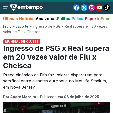
Últimas Notícias
Amazonas
Política
Polícia
Esporte
Econo
Início
»
Esporte
»
Ingresso de PSG x Real supera em 20 vezes
valor de Flu x Chelsea
MUNDIAL DE CLUBES
Ingresso de PSG x Real supera
em 20 vezes valor de Flu x
Chelsea
Preço dinâmico da Fifa faz valores dispararem para
semifinal entre gigantes europeus no MetLife Stadium,
em Nova Jersey
Por André Moreira
Publicado em
06 de julho de 2025