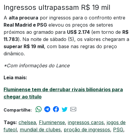
Ingressos ultrapassam R$ 19 mil
A
alta procura
por ingressos para o confronto entre
Real Madrid e PSG
elevou os preços de setores
próximos ao gramado para
US$ 2.174
(em torno de
R$
11.783
). Na noite de sábado (5), os valores chegaram a
superar R$ 19 mil
, com base nas regras do preço
dinâmico.
*Com informações do Lance
Leia mais:
Fluminense tem de derrubar rivais bilionários para
chegar ao título
Compartilhe:
Tags:
chelsea
,
Fluminense
,
ingressos caros
,
jogos de
futeol
,
mundial de clubes
,
proção de ingressos
,
PSG
,