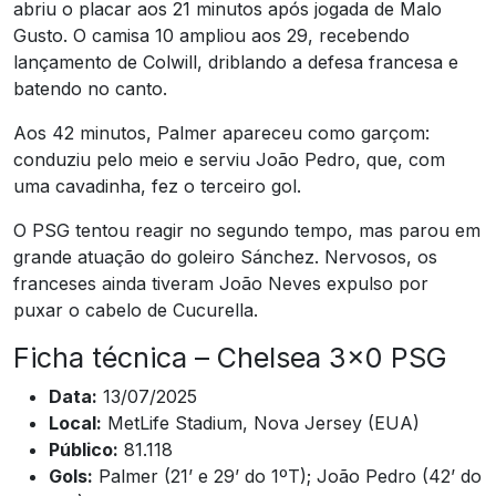
abriu o placar aos 21 minutos após jogada de Malo
Gusto. O camisa 10 ampliou aos 29, recebendo
lançamento de Colwill, driblando a defesa francesa e
batendo no canto.
Aos 42 minutos, Palmer apareceu como garçom:
conduziu pelo meio e serviu João Pedro, que, com
uma cavadinha, fez o terceiro gol.
O PSG tentou reagir no segundo tempo, mas parou em
grande atuação do goleiro Sánchez. Nervosos, os
franceses ainda tiveram João Neves expulso por
puxar o cabelo de Cucurella.
Ficha técnica – Chelsea 3×0 PSG
Data:
13/07/2025
Local:
MetLife Stadium, Nova Jersey (EUA)
Público:
81.118
Gols:
Palmer (21’ e 29’ do 1ºT); João Pedro (42’ do