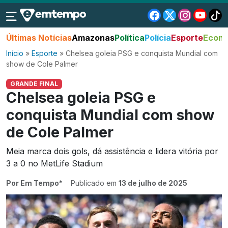
Últimas Notícias
Amazonas
Política
Polícia
Esporte
Econo
Início
»
Esporte
»
Chelsea goleia PSG e conquista Mundial com
show de Cole Palmer
GRANDE FINAL
Chelsea goleia PSG e
conquista Mundial com show
de Cole Palmer
Meia marca dois gols, dá assistência e lidera vitória por
3 a 0 no MetLife Stadium
Por Em Tempo*
Publicado em
13 de julho de 2025