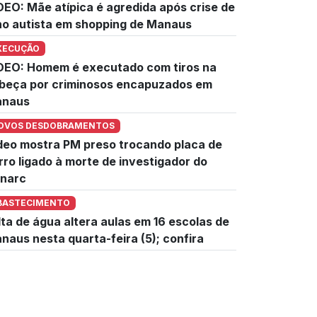
DEO: Mãe atípica é agredida após crise de
lho autista em shopping de Manaus
XECUÇÃO
DEO: Homem é executado com tiros na
beça por criminosos encapuzados em
naus
OVOS DESDOBRAMENTOS
deo mostra PM preso trocando placa de
rro ligado à morte de investigador do
narc
BASTECIMENTO
lta de água altera aulas em 16 escolas de
naus nesta quarta-feira (5); confira