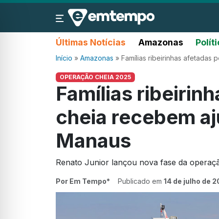
Últimas Notícias
Amazonas
Polít
Início
»
Amazonas
»
Famílias ribeirinhas afetadas
OPERAÇÃO CHEIA 2025
Famílias ribeirin
cheia recebem aj
Manaus
Renato Junior lançou nova fase da operaç
Por Em Tempo*
Publicado em
14 de julho de 