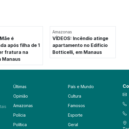
Amazonas
 Mãe é
VÍDEOS: Incêndio atinge
da após filha de 1
apartamento no Edifício
er fratura na
Botticelli, em Manaus
m Manaus
Co
Últimas
País e Mundo
Opinião
Cultura
Amazonas
Famosos
tais
Polícia
Esporte
Política
Geral
Tor