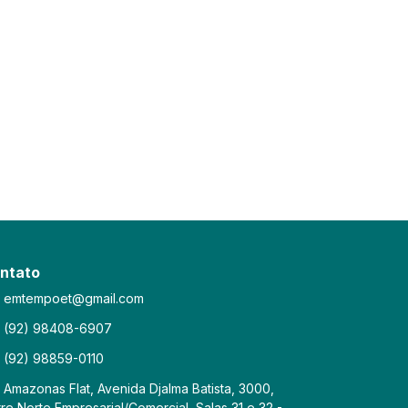
ntato
emtempoet@gmail.com
(92) 98408-6907
(92) 98859-0110
Amazonas Flat, Avenida Djalma Batista, 3000,
re Norte Empresarial/Comercial, Salas 31 e 32 -