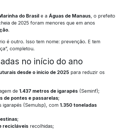
Marinha do Brasil
e a
Águas de Manaus
, o prefeito
 cheia de 2025 foram menores que em anos
ação
.
rio é outro. Isso tem nome: prevenção. E tem
ça”, completou.
iadas no início do ano
uturais desde o início de 2025
para reduzir os
gagem de
1.437 metros de igarapés
(Seminf);
s de pontes e passarelas
;
 igarapés (Semulsp), com
1.350 toneladas
destinas
;
e recicláveis
recolhidas;