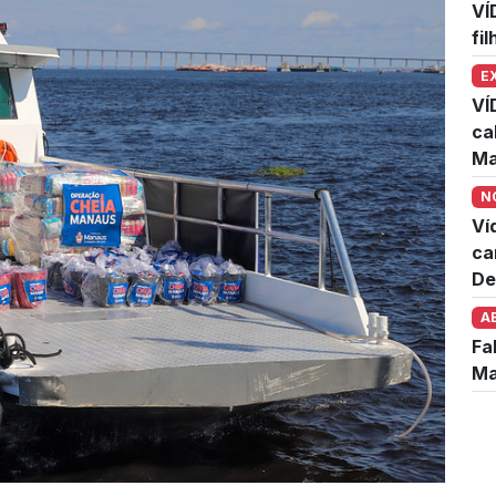
VÍ
fi
E
VÍ
ca
Ma
N
Ví
ca
De
A
Fa
Ma