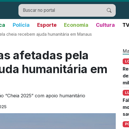
ica
Polícia
Esporte
Economia
Cultura
TV
 pela cheia recebem ajuda humanitária em Manaus
Ma
has afetadas pela
L
uda humanitária em
Re
de
mi
L
ão “Cheia 2025” com apoio humanitário
Fá
2025
mo
sa
P