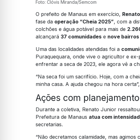
Foto: Clóvis Miranda/Semcom
O prefeito de Manaus em exercício,
Renato
fase da
operação “Cheia 2025”
, com a dis
colchões e água potável para mais de
2.260
alcançará
37 comunidades
e
nove bairros
Uma das localidades atendidas foi a
comuni
Puraquequara, onde vive o agricultor e ex
enfrentar a seca de 2023, ele agora vê a c
“Na seca foi um sacrifício. Hoje, com a che
minha casa. A ajuda chegou na hora certa”
Ações com planejamento 
Durante a coletiva, Renato Junior ressalt
Prefeitura de Manaus
atua com intensida
secretarias.
“Não decretamos calamidade, mas agimos 