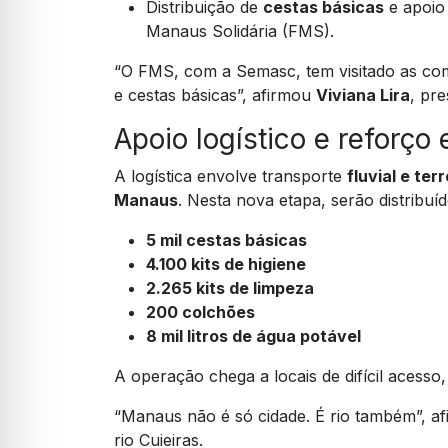
Distribuição de
cestas básicas
e apoio
Manaus Solidária (FMS).
“O FMS, com a Semasc, tem visitado as com
e cestas básicas”, afirmou
Viviana Lira
, pr
Apoio logístico e reforço
A logística envolve transporte
fluvial e ter
Manaus
. Nesta nova etapa, serão distribuíd
5 mil cestas básicas
4.100 kits de higiene
2.265 kits de limpeza
200 colchões
8 mil litros de água potável
A operação chega a locais de difícil aces
“Manaus não é só cidade. É rio também”, a
rio Cuieiras.