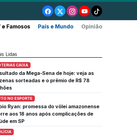
 e Famosos
País e Mundo
Opinião
is Lidas
OTERIAS CAIXA
sultado da Mega-Sena de hoje: veja as
zenas sorteadas e o prêmio de R$ 78
lhões
UTO NO ESPORTE
bio Ryan: promessa do vôlei amazonense
rre aos 18 anos após complicações de
úde em SP
OLÍCIA