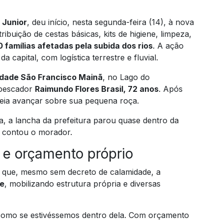
 Junior
, deu início, nesta segunda-feira (14), à nova
tribuição de cestas básicas, kits de higiene, limpeza,
 famílias afetadas pela subida dos rios
. A ação
da capital, com logística terrestre e fluvial.
dade São Francisco Mainã
, no Lago do
-pescador
Raimundo Flores Brasil, 72 anos
. Após
heia avançar sobre sua pequena roça.
ia, a lancha da prefeitura parou quase dentro da
, contou o morador.
e orçamento próprio
ou que, mesmo sem decreto de calamidade, a
de
, mobilizando estrutura própria e diversas
como se estivéssemos dentro dela. Com orçamento