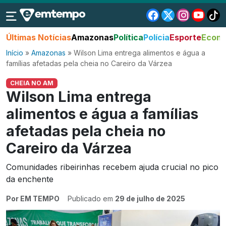
Últimas Notícias
Amazonas
Política
Polícia
Esporte
Econo
Início
»
Amazonas
»
Wilson Lima entrega alimentos e água a
famílias afetadas pela cheia no Careiro da Várzea
CHEIA NO AM
Wilson Lima entrega
alimentos e água a famílias
afetadas pela cheia no
Careiro da Várzea
Comunidades ribeirinhas recebem ajuda crucial no pico
da enchente
Por EM TEMPO
Publicado em
29 de julho de 2025