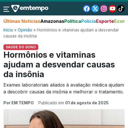
Últimas Notícias
Amazonas
Política
Polícia
Esporte
Econo
Início
»
Opinião
»
Hormônios e vitaminas ajudam a desvendar
causas da insônia
SAÚDE DO SONO
Hormônios e vitaminas
ajudam a desvendar causas
da insônia
Exames laboratoriais aliados à avaliação médica ajudam
a descobrir causas da insônia e melhorar o tratamento.
Por EM TEMPO
Publicado em
01 de agosto de 2025