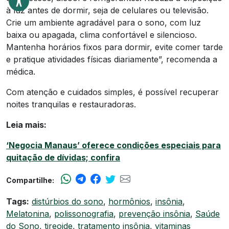
à luz antes de dormir, seja de celulares ou televisão.
Crie um ambiente agradável para o sono, com luz
baixa ou apagada, clima confortável e silencioso.
Mantenha horários fixos para dormir, evite comer tarde
e pratique atividades físicas diariamente”, recomenda a
médica.
Com atenção e cuidados simples, é possível recuperar
noites tranquilas e restauradoras.
Leia mais:
‘Negocia Manaus’ oferece condições especiais para
quitação de dívidas; confira
Compartilhe:
Tags:
distúrbios do sono
,
hormônios
,
insônia
,
Melatonina
,
polissonografia
,
prevenção insônia
,
Saúde
do Sono
,
tireoide
,
tratamento insônia
,
vitaminas