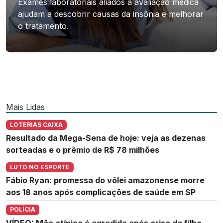
Exames laboratoriais aliados à avaliação médica
ajudam a descobrir causas da insônia e melhorar
o tratamento.
Mais Lidas
LOTERIAS CAIXA
Resultado da Mega-Sena de hoje: veja as dezenas
sorteadas e o prêmio de R$ 78 milhões
LUTO NO ESPORTE
Fábio Ryan: promessa do vôlei amazonense morre
aos 18 anos após complicações de saúde em SP
POLÍCIA
VÍDEO: Mãe atípica é agredida após crise de filho