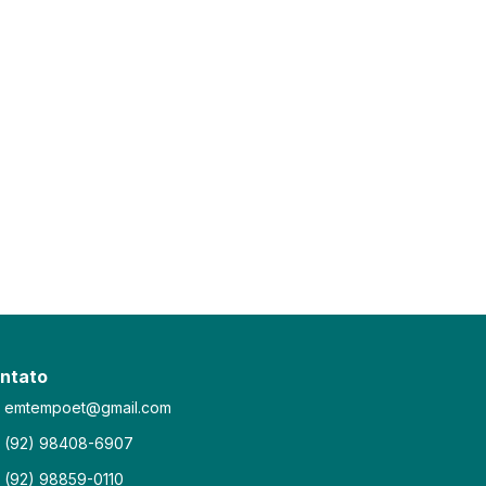
ntato
emtempoet@gmail.com
(92) 98408-6907
(92) 98859-0110