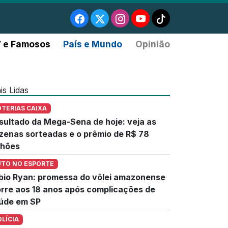
 e Famosos
País e Mundo
Opinião
is Lidas
OTERIAS CAIXA
sultado da Mega-Sena de hoje: veja as
zenas sorteadas e o prêmio de R$ 78
lhões
UTO NO ESPORTE
bio Ryan: promessa do vôlei amazonense
rre aos 18 anos após complicações de
úde em SP
OLÍCIA