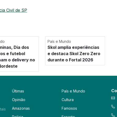
cia Civil de SP
ndo
País e Mundo
ninas, Dia dos
Skol amplia experiências
s e futebol
e destaca Skol Zero Zero
nam o delivery no
durante o Fortal 2026
Nordeste
Co
Últimas
País e Mundo
Opinião
Cultura
Amazonas
Famosos
tais
Polícia
Esporte