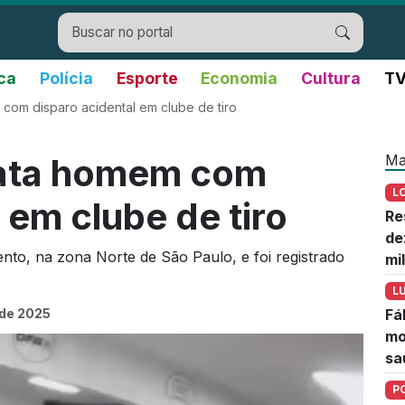
ica
Polícia
Esporte
Economia
Cultura
TV
com disparo acidental em clube de tiro
Ma
mata homem com
L
 em clube de tiro
Re
de
to, na zona Norte de São Paulo, e foi registrado
mi
L
 de 2025
Fá
mo
sa
P