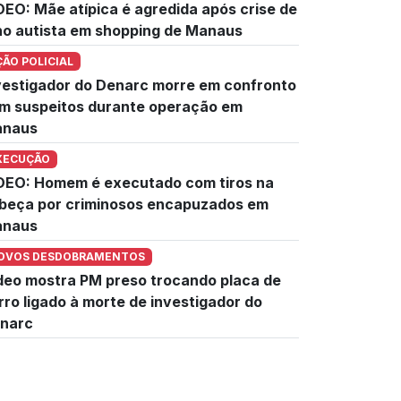
DEO: Mãe atípica é agredida após crise de
lho autista em shopping de Manaus
ÇÃO POLICIAL
vestigador do Denarc morre em confronto
m suspeitos durante operação em
naus
XECUÇÃO
DEO: Homem é executado com tiros na
beça por criminosos encapuzados em
naus
OVOS DESDOBRAMENTOS
deo mostra PM preso trocando placa de
rro ligado à morte de investigador do
narc