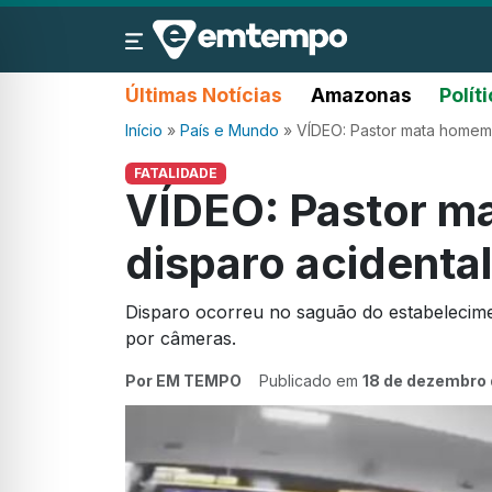
Últimas Notícias
Amazonas
Polít
Início
»
País e Mundo
»
VÍDEO: Pastor mata homem 
FATALIDADE
VÍDEO: Pastor 
disparo acidental
Disparo ocorreu no saguão do estabelecimen
por câmeras.
Por EM TEMPO
Publicado em
18 de dezembro