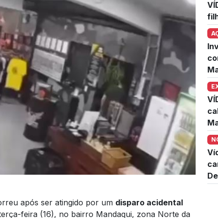
VÍ
fi
A
In
co
Ma
E
VÍ
ca
Ma
N
Ví
ca
De
reu após ser atingido por um
disparo acidental
 terça-feira (16), no bairro Mandaqui, zona Norte da