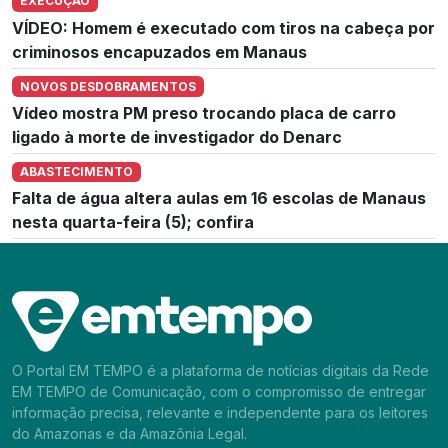
EXECUÇÃO
VÍDEO: Homem é executado com tiros na cabeça por
criminosos encapuzados em Manaus
NOVOS DESDOBRAMENTOS
Vídeo mostra PM preso trocando placa de carro
ligado à morte de investigador do Denarc
ABASTECIMENTO
Falta de água altera aulas em 16 escolas de Manaus
nesta quarta-feira (5); confira
O Portal EM TEMPO é a plataforma de notícias digitais da Rede
EM TEMPO de Comunicação, com o compromisso de entregar
informação precisa, relevante e independente para os leitores
do Amazonas e da Amazônia Legal.