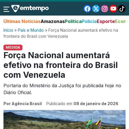
Últimas Notícias
Amazonas
Política
Polícia
Esporte
Econo
Início
»
País e Mundo
»
Força Nacional aumentará efetivo na
fronteira do Brasil com Venezuela
MEDIDA
Força Nacional aumentará
efetivo na fronteira do Brasil
com Venezuela
Portaria do Ministério da Justiça foi publicada hoje no
Diário Oficial.
Por Agência Brasil
Publicado em
08 de janeiro de 2026