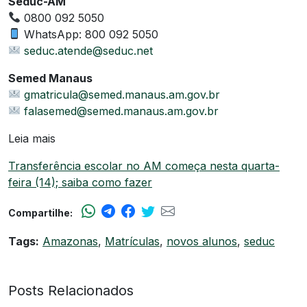
Seduc-AM
0800 092 5050
WhatsApp: 800 092 5050
seduc.atende@seduc.net
Semed Manaus
gmatricula@semed.manaus.am.gov.br
falasemed@semed.manaus.am.gov.br
Leia mais
Transferência escolar no AM começa nesta quarta-
feira (14); saiba como fazer
Compartilhe:
Tags:
Amazonas
,
Matrículas
,
novos alunos
,
seduc
Posts Relacionados