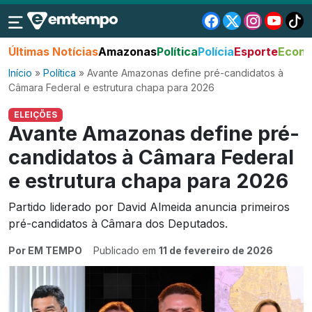
Últimas Notícias
Amazonas
Política
Polícia
Esporte
Econo
Início
»
Política
»
Avante Amazonas define pré-candidatos à
Câmara Federal e estrutura chapa para 2026
ELEIÇÕES
Avante Amazonas define pré-
candidatos à Câmara Federal
e estrutura chapa para 2026
Partido liderado por David Almeida anuncia primeiros
pré-candidatos à Câmara dos Deputados.
Por EM TEMPO
Publicado em
11 de fevereiro de 2026