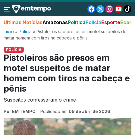
Últimas Notícias
Amazonas
Política
Polícia
Esporte
Econo
Início
»
Polícia
»
Pistoleiros são presos em motel suspeitos de
matar homem com tiros na cabeça e pênis
POLÍCIA
Pistoleiros são presos em
motel suspeitos de matar
homem com tiros na cabeça e
pênis
Suspeitos confessaram o crime
Por EM TEMPO
Publicado em
09 de abril de 2026