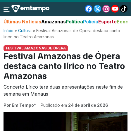
Últimas Notícias
Amazonas
Política
Polícia
Esporte
Econo
Início
»
Cultura
»
Festival Amazonas de Ópera destaca canto
lírico no Teatro Amazonas
FESTIVAL AMAZONAS DE ÓPERA
Festival Amazonas de Ópera
destaca canto lírico no Teatro
Amazonas
Concerto Lírico terá duas apresentações neste fim de
semana em Manaus
Por Em Tempo*
Publicado em
24 de abril de 2026