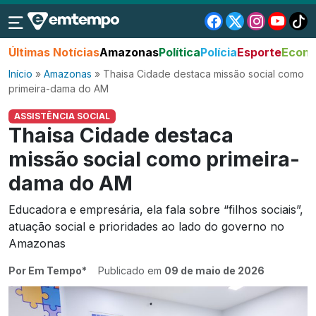
Últimas Notícias
Amazonas
Política
Polícia
Esporte
Econo
Início
»
Amazonas
»
Thaisa Cidade destaca missão social como
primeira-dama do AM
ASSISTÊNCIA SOCIAL
Thaisa Cidade destaca
missão social como primeira-
dama do AM
Educadora e empresária, ela fala sobre “filhos sociais”,
atuação social e prioridades ao lado do governo no
Amazonas
Por Em Tempo*
Publicado em
09 de maio de 2026