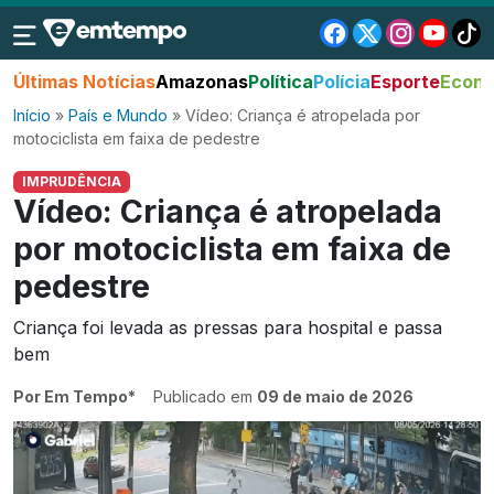
Últimas Notícias
Amazonas
Política
Polícia
Esporte
Econo
Início
»
País e Mundo
»
Vídeo: Criança é atropelada por
motociclista em faixa de pedestre
IMPRUDÊNCIA
Vídeo: Criança é atropelada
por motociclista em faixa de
pedestre
Criança foi levada as pressas para hospital e passa
bem
Por Em Tempo*
Publicado em
09 de maio de 2026