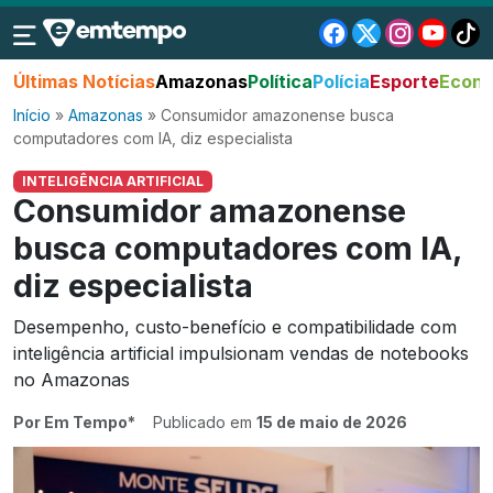
Últimas Notícias
Amazonas
Política
Polícia
Esporte
Econo
Início
»
Amazonas
»
Consumidor amazonense busca
computadores com IA, diz especialista
INTELIGÊNCIA ARTIFICIAL
Consumidor amazonense
busca computadores com IA,
diz especialista
Desempenho, custo-benefício e compatibilidade com
inteligência artificial impulsionam vendas de notebooks
no Amazonas
Por Em Tempo*
Publicado em
15 de maio de 2026