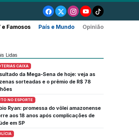
 e Famosos
País e Mundo
Opinião
is Lidas
OTERIAS CAIXA
sultado da Mega-Sena de hoje: veja as
zenas sorteadas e o prêmio de R$ 78
lhões
UTO NO ESPORTE
bio Ryan: promessa do vôlei amazonense
rre aos 18 anos após complicações de
úde em SP
OLÍCIA