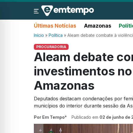
Últimas Notícias
Amazonas
Polít
Início
»
Política
»
Aleam debate combate à violênci
PROCURADORIA
Aleam debate com
investimentos no 
Amazonas
Deputados destacam condenações por femini
municípios do interior durante sessão da Ass
Por Em Tempo*
Publicado em
02 de junho de