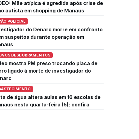
DEO: Mãe atípica é agredida após crise de
lho autista em shopping de Manaus
ÇÃO POLICIAL
vestigador do Denarc morre em confronto
m suspeitos durante operação em
naus
OVOS DESDOBRAMENTOS
deo mostra PM preso trocando placa de
rro ligado à morte de investigador do
narc
BASTECIMENTO
lta de água altera aulas em 16 escolas de
naus nesta quarta-feira (5); confira