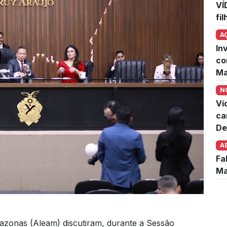
VÍ
fi
A
In
co
Ma
N
Ví
ca
De
A
Fa
Ma
azonas (Aleam) discutiram, durante a Sessão