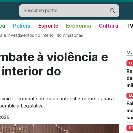
ica
Polícia
Esporte
Economia
Cultura
TV
a e investimentos no interior do Amazonas
Ma
bate à violência e
L
interior do
Re
de
mi
L
cídio, combate ao abuso infantil e recursos para
Fá
embleia Legislativa.
mo
 2026
sa
P