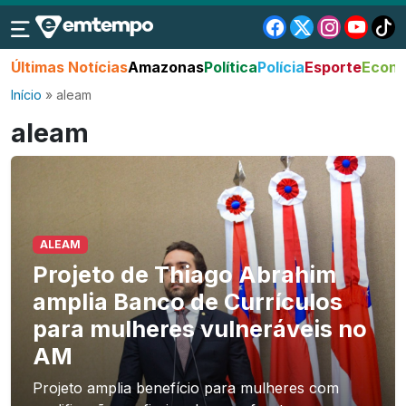
Últimas Notícias
Amazonas
Política
Polícia
Esporte
Econo
Início
»
aleam
aleam
ALEAM
Projeto de Thiago Abrahim
amplia Banco de Currículos
para mulheres vulneráveis no
AM
Projeto amplia benefício para mulheres com