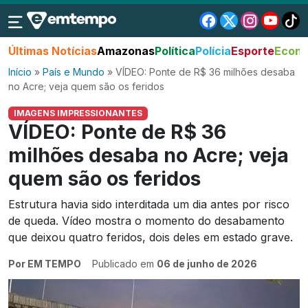
Últimas Notícias
Amazonas
Política
Polícia
Esporte
Econo
Início
»
País e Mundo
»
VÍDEO: Ponte de R$ 36 milhões desaba
no Acre; veja quem são os feridos
IMAGENS IMPRESSIONANTES
VÍDEO: Ponte de R$ 36
milhões desaba no Acre; veja
quem são os feridos
Estrutura havia sido interditada um dia antes por risco
de queda. Vídeo mostra o momento do desabamento
que deixou quatro feridos, dois deles em estado grave.
Por EM TEMPO
Publicado em
06 de junho de 2026