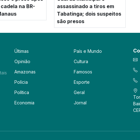
 cadela na BR-
assassinado a tiros em
Manaus
Tabatinga; dois suspeitos
são presos
Co
Últimas
País e Mundo
Opinião
Cultura
Amazonas
Famosos
tais
Polícia
Esporte
Política
Geral
Tor
Economia
Jornal
Bai
CE