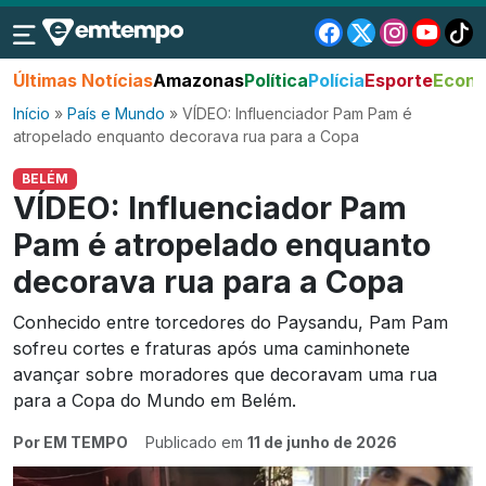
Últimas Notícias
Amazonas
Política
Polícia
Esporte
Econo
Início
»
País e Mundo
»
VÍDEO: Influenciador Pam Pam é
atropelado enquanto decorava rua para a Copa
BELÉM
VÍDEO: Influenciador Pam
Pam é atropelado enquanto
decorava rua para a Copa
Conhecido entre torcedores do Paysandu, Pam Pam
sofreu cortes e fraturas após uma caminhonete
avançar sobre moradores que decoravam uma rua
para a Copa do Mundo em Belém.
Por EM TEMPO
Publicado em
11 de junho de 2026