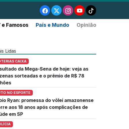
 e Famosos
País e Mundo
Opinião
is Lidas
OTERIAS CAIXA
sultado da Mega-Sena de hoje: veja as
zenas sorteadas e o prêmio de R$ 78
lhões
UTO NO ESPORTE
bio Ryan: promessa do vôlei amazonense
rre aos 18 anos após complicações de
úde em SP
OLÍCIA