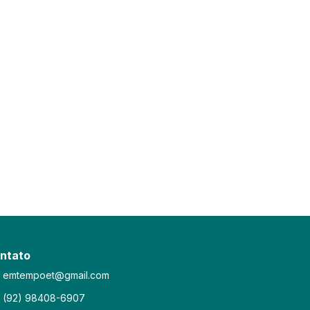
ntato
emtempoet@gmail.com
(92) 98408-6907