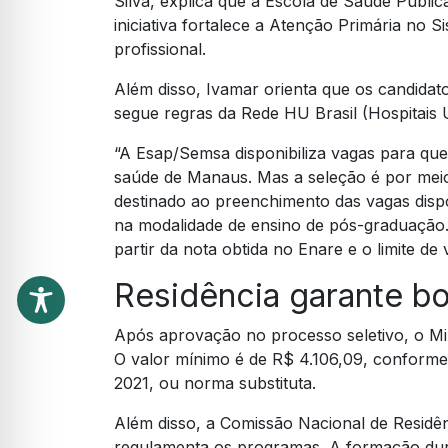
Silva, explica que a Escola de Saúde Públi
iniciativa fortalece a Atenção Primária no
profissional.
Além disso, Ivamar orienta que os candidat
segue regras da Rede HU Brasil (Hospitais U
“A Esap/Semsa disponibiliza vagas para que
saúde de Manaus. Mas a seleção é por meio
destinado ao preenchimento das vagas disp
na modalidade de ensino de pós-graduação.
partir da nota obtida no Enare e o limite d
Residência garante bo
Após aprovação no processo seletivo, o Min
O valor mínimo é de R$ 4.106,09, conforme a
2021, ou norma substituta.
Além disso, a Comissão Nacional de Residê
regulamenta os programas. A formação dura