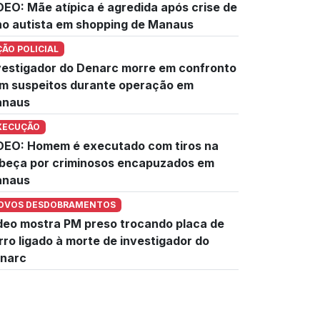
DEO: Mãe atípica é agredida após crise de
lho autista em shopping de Manaus
ÇÃO POLICIAL
vestigador do Denarc morre em confronto
m suspeitos durante operação em
naus
XECUÇÃO
DEO: Homem é executado com tiros na
beça por criminosos encapuzados em
naus
OVOS DESDOBRAMENTOS
deo mostra PM preso trocando placa de
rro ligado à morte de investigador do
narc