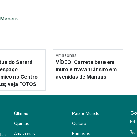
Manaus
Amazonas
ua do Sarará
VÍDEO: Carreta bate em
 espaço
muro e trava trânsito em
mico no Centro
avenidas de Manaus
us; veja FOTOS
Co
Últimas
País e Mundo
Opinião
Cultura
Amazonas
Famosos
tais