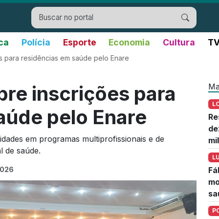
ica
Polícia
Esporte
Economia
Cultura
TV
 para residências em saúde pelo Enare
Ma
re inscrições para
L
aúde pelo Enare
Re
de
idades em programas multiprofissionais e de
mi
 de saúde.
L
2026
Fá
mo
sa
P