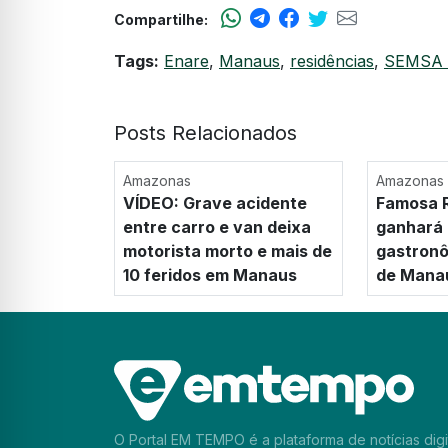
Compartilhe:
Tags:
Enare
,
Manaus
,
residências
,
SEMSA 
Posts Relacionados
Amazonas
Amazonas
VÍDEO: Grave acidente
Famosa R
entre carro e van deixa
ganhará
motorista morto e mais de
gastronô
10 feridos em Manaus
de Mana
O Portal EM TEMPO é a plataforma de notícias digi