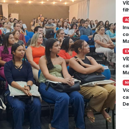
VÍ
fi
A
In
co
Ma
E
VÍ
ca
Ma
N
Ví
ca
De