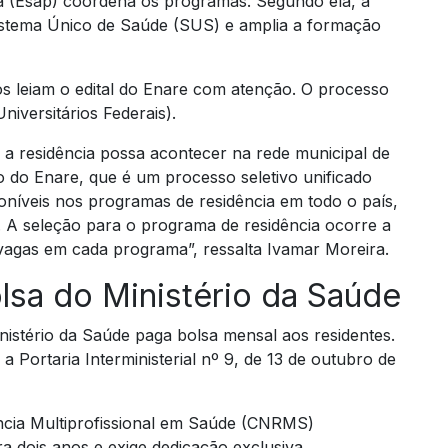
ca (Esap) coordena os programas. Segundo ela, a
 Sistema Único de Saúde (SUS) e amplia a formação
os leiam o edital do Enare com atenção. O processo
niversitários Federais).
 a residência possa acontecer na rede municipal de
 do Enare, que é um processo seletivo unificado
oníveis nos programas de residência em todo o país,
 A seleção para o programa de residência ocorre a
e vagas em cada programa”, ressalta Ivamar Moreira.
lsa do Ministério da Saúde
istério da Saúde paga bolsa mensal aos residentes.
 Portaria Interministerial nº 9, de 13 de outubro de
ncia Multiprofissional em Saúde (CNRMS)
 dois anos e exige dedicação exclusiva.