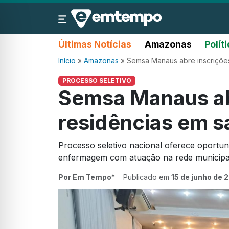
Últimas Notícias
Amazonas
Polít
Início
»
Amazonas
»
Semsa Manaus abre inscrições
PROCESSO SELETIVO
Semsa Manaus ab
residências em s
Processo seletivo nacional oferece oportun
enfermagem com atuação na rede municipal
Por Em Tempo*
Publicado em
15 de junho de 