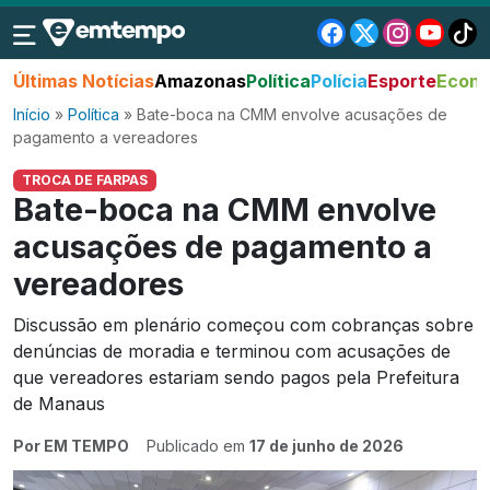
Últimas Notícias
Amazonas
Política
Polícia
Esporte
Econo
Início
»
Política
»
Bate-boca na CMM envolve acusações de
pagamento a vereadores
TROCA DE FARPAS
Bate-boca na CMM envolve
acusações de pagamento a
vereadores
Discussão em plenário começou com cobranças sobre
denúncias de moradia e terminou com acusações de
que vereadores estariam sendo pagos pela Prefeitura
de Manaus
Por EM TEMPO
Publicado em
17 de junho de 2026