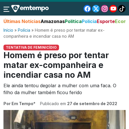
Últimas Notícias
Amazonas
Política
Polícia
Esporte
Econo
Início
»
Polícia
»
Homem é preso por tentar matar ex-
companheira e incendiar casa no AM
TENTATIVA DE FEMINICÍDIO
Homem é preso por tentar
matar ex-companheira e
incendiar casa no AM
Ele ainda tentou degolar a mulher com uma faca. O
filho da mulher também ficou ferido
Por Em Tempo*
Publicado em
27 de setembro de 2022