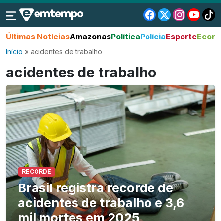
Últimas Notícias
Amazonas
Política
Polícia
Esporte
Econo
Início
»
acidentes de trabalho
acidentes de trabalho
RECORDE
Brasil registra recorde de
acidentes de trabalho e 3,6
mil mortes em 2025