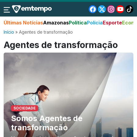
Últimas Notícias
Amazonas
Política
Polícia
Esporte
Econo
Início
»
Agentes de transformação
Agentes de transformação
SOCIEDADE
Somos Agentes de
transformação