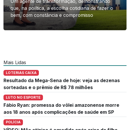
Um agente de transformação, demonstrando
que, na política, a escolha cotidiana de fazer o
bem, com constância e compromisso
Mais Lidas
LOTERIAS CAIXA
Resultado da Mega-Sena de hoje: veja as dezenas
sorteadas e o prêmio de R$ 78 milhões
LUTO NO ESPORTE
Fábio Ryan: promessa do vôlei amazonense morre
aos 18 anos após complicações de saúde em SP
POLÍCIA
VÍDEO: Mãe atípica é agredida após crise de filho