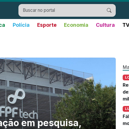
ica
Polícia
Esporte
Economia
Cultura
TV
Ma
L
Re
de
mi
L
Fá
ação em pesquisa,
mo