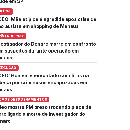
úde em SP
OLÍCIA
DEO: Mãe atípica é agredida após crise de
lho autista em shopping de Manaus
ÇÃO POLICIAL
vestigador do Denarc morre em confronto
m suspeitos durante operação em
naus
XECUÇÃO
DEO: Homem é executado com tiros na
beça por criminosos encapuzados em
naus
OVOS DESDOBRAMENTOS
deo mostra PM preso trocando placa de
rro ligado à morte de investigador do
narc