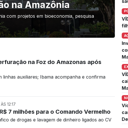
sa
ção na Amazônia
P
nia com projetos em bioeconomia, pesquisa
VÍ
fi
A
In
co
Ma
perfuração na Foz do Amazonas após
E
VÍ
 linhas auxiliares; Ibama acompanha e confirma
ca
Ma
N
ÀS 12:17
Ví
r R$ 7 milhões para o Comando Vermelho
ca
De
áfico de drogas e lavagem de dinheiro ligados ao CV