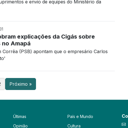
uprimentos e envio de equipes do Ministério da
31
obram explicações da Cigás sobre
os no Amapá
m Corrêa (PSB) apontam que o empresário Carlos
to'
2
Próximo »
Co
Últimas
País e Mundo
Opinião
Cultura