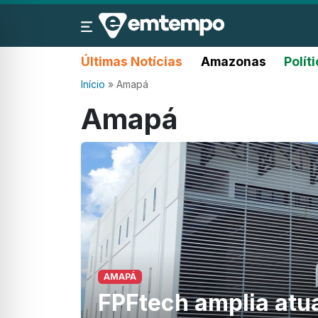
Últimas Notícias
Amazonas
Polít
Início
»
Amapá
Amapá
AMAPÁ
FPFtech amplia atu