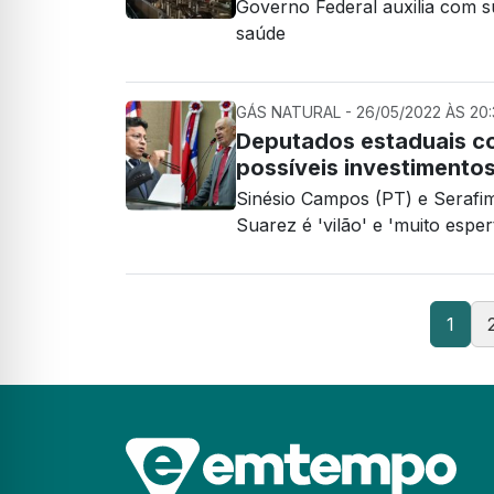
Governo Federal auxilia com s
saúde
GÁS NATURAL - 26/05/2022 ÀS 20:
Deputados estaduais c
possíveis investiment
Sinésio Campos (PT) e Serafi
Suarez é 'vilão' e 'muito esper
1