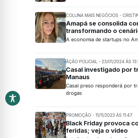
COLUNA MAIS NEGÓCIOS - CRISTIN
Amapá se consolida co
transformando o cenári
A economia de startups no A
ÃÇÃO POLICIAL - 23/01/2024 ÀS 13
Casal investigado por 
Manaus
Casal preso responderá por trá
drogas
PROMOÇÃO - 11/11/2023 ÀS 11:47
Black Friday provoca c
feridas; veja o vídeo