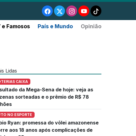
 e Famosos
País e Mundo
Opinião
is Lidas
OTERIAS CAIXA
sultado da Mega-Sena de hoje: veja as
zenas sorteadas e o prêmio de R$ 78
lhões
UTO NO ESPORTE
bio Ryan: promessa do vôlei amazonense
rre aos 18 anos após complicações de