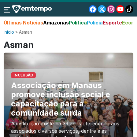
Últimas Notícias
Amazonas
Política
Polícia
Esporte
Econo
Início
»
Asman
Asman
INCLUSÃO
Associação em Manaus
promove inclusão social e
capacitação para a
comunidade surda
A instituição existe há 33 anos oferecendo aos
associados diversos serviços, dentre eles