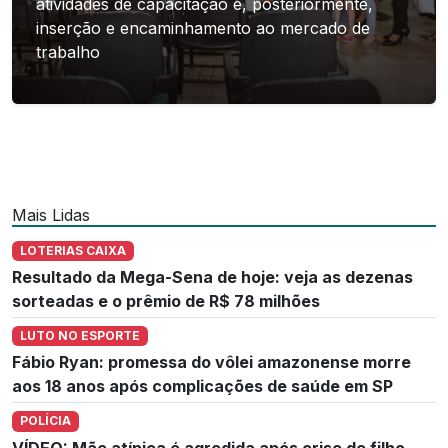
atividades de capacitação e, posteriormente,
inserção e encaminhamento ao mercado de
trabalho
Mais Lidas
LOTERIAS CAIXA
Resultado da Mega-Sena de hoje: veja as dezenas
sorteadas e o prêmio de R$ 78 milhões
LUTO NO ESPORTE
Fábio Ryan: promessa do vôlei amazonense morre
aos 18 anos após complicações de saúde em SP
POLÍCIA
VÍDEO: Mãe atípica é agredida após crise de filho