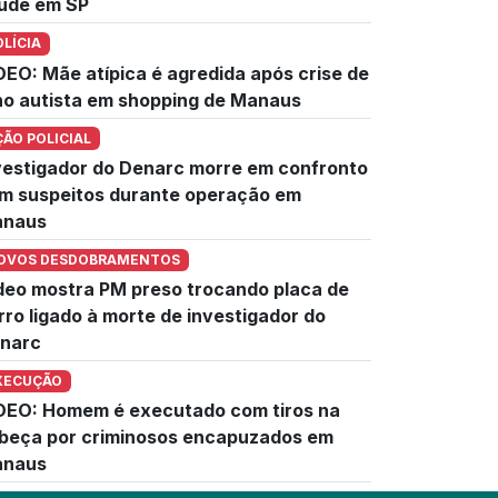
úde em SP
OLÍCIA
DEO: Mãe atípica é agredida após crise de
lho autista em shopping de Manaus
ÇÃO POLICIAL
vestigador do Denarc morre em confronto
m suspeitos durante operação em
naus
OVOS DESDOBRAMENTOS
deo mostra PM preso trocando placa de
rro ligado à morte de investigador do
narc
XECUÇÃO
DEO: Homem é executado com tiros na
beça por criminosos encapuzados em
naus