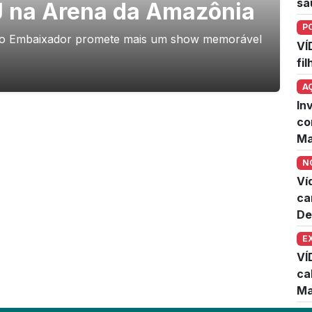
sa
J na Arena da Amazônia
P
, o Embaixador promete mais um show memorável
VÍ
fi
A
In
co
Ma
N
Ví
ca
De
E
VÍ
ca
Ma