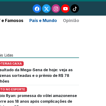
 e Famosos
País e Mundo
Opinião
is Lidas
OTERIAS CAIXA
sultado da Mega-Sena de hoje: veja as
zenas sorteadas e o prêmio de R$ 78
lhões
UTO NO ESPORTE
bio Ryan: promessa do vôlei amazonense
rre aos 18 anos após complicações de