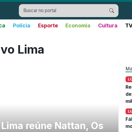
ica
Polícia
Esporte
Economia
Cultura
TV
avo Lima
Ma
L
Re
de
mi
L
Fá
 Lima reúne Nattan, Os
mo