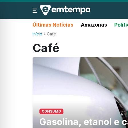
Últimas Notícias
Amazonas
Polít
Início
»
Café
Café
CONSUMO
Gasolina, etanol e 