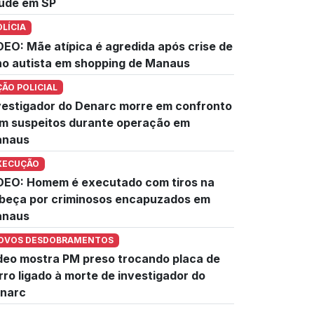
úde em SP
OLÍCIA
DEO: Mãe atípica é agredida após crise de
lho autista em shopping de Manaus
ÇÃO POLICIAL
vestigador do Denarc morre em confronto
m suspeitos durante operação em
naus
XECUÇÃO
DEO: Homem é executado com tiros na
beça por criminosos encapuzados em
naus
OVOS DESDOBRAMENTOS
deo mostra PM preso trocando placa de
rro ligado à morte de investigador do
narc