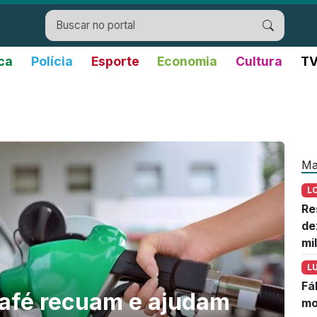
ica
Polícia
Esporte
Economia
Cultura
TV
Ma
L
Re
de
mi
L
Fá
café recuam e ajudam
mo