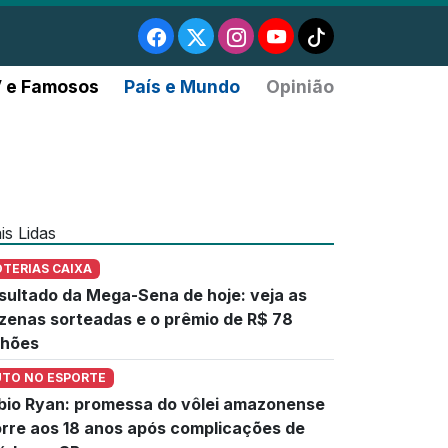
 e Famosos
País e Mundo
Opinião
is Lidas
OTERIAS CAIXA
sultado da Mega-Sena de hoje: veja as
zenas sorteadas e o prêmio de R$ 78
lhões
UTO NO ESPORTE
bio Ryan: promessa do vôlei amazonense
rre aos 18 anos após complicações de