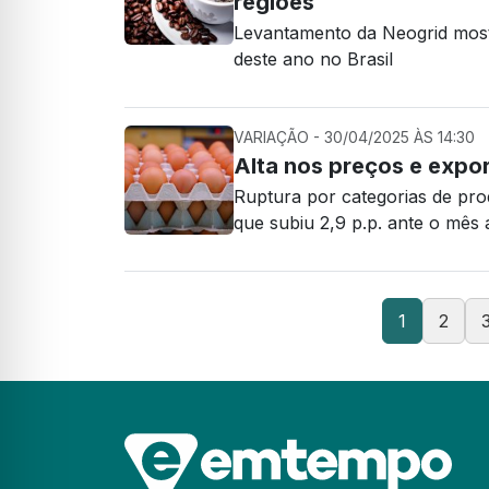
regiões
Levantamento da Neogrid most
deste ano no Brasil
VARIAÇÃO - 30/04/2025 ÀS 14:30
Alta nos preços e expo
Ruptura por categorias de pro
que subiu 2,9 p.p. ante o mês 
1
2