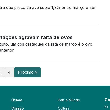
ra que preço da ave subiu 1,2% entre março e abril
rtações agravam falta de ovos
duto, um dos destaques da lista de março é o ovo,
anterior
3
4
Próximo »
Co
Últimas
País e Mundo
Opinião
Cultura