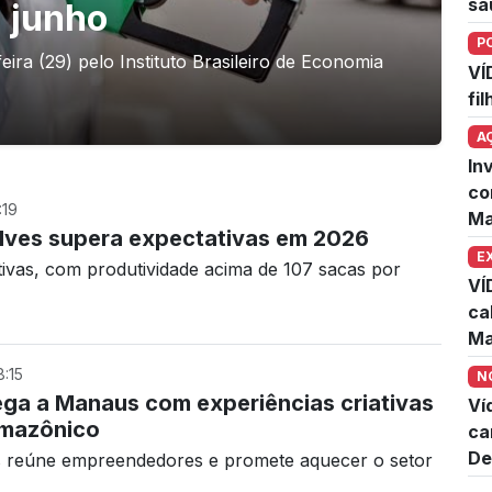
sa
 junho
P
ira (29) pelo Instituto Brasileiro de Economia
VÍ
)
fi
A
In
co
:19
Ma
lves supera expectativas em 2026
E
ivas, com produtividade acima de 107 sacas por
VÍ
ca
Ma
:15
N
ega a Manaus com experiências criativas
Ví
amazônico
ca
De
s reúne empreendedores e promete aquecer o setor