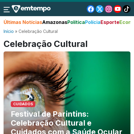
Últimas Notícias
Amazonas
Política
Polícia
Esporte
Econo
Início
»
Celebração Cultural
Celebração Cultural
CUIDADOS
Festival de Parintins:
Celebração Cultural e
Cuidados com a Saúde Ocular