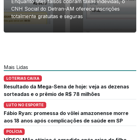
Enquanto sites falsos cobram taxas indevidas, o
CNH Social do Detran-AM oferece inscrições
totalmente gratuitas e seguras
Mais Lidas
LOTERIAS CAIXA
Resultado da Mega-Sena de hoje: veja as dezenas
sorteadas e o prêmio de R$ 78 milhões
LUTO NO ESPORTE
Fábio Ryan: promessa do vôlei amazonense morre
aos 18 anos após complicações de saúde em SP
POLÍCIA
VÍDEO: Mãe atípica é agredida após crise de filho