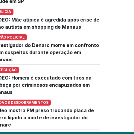
úde em SP
OLÍCIA
DEO: Mãe atípica é agredida após crise de
lho autista em shopping de Manaus
ÇÃO POLICIAL
vestigador do Denarc morre em confronto
m suspeitos durante operação em
naus
XECUÇÃO
DEO: Homem é executado com tiros na
beça por criminosos encapuzados em
naus
OVOS DESDOBRAMENTOS
deo mostra PM preso trocando placa de
rro ligado à morte de investigador do
narc