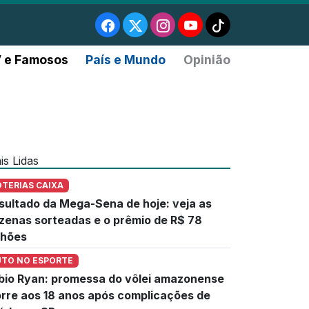
 e Famosos
País e Mundo
Opinião
is Lidas
OTERIAS CAIXA
sultado da Mega-Sena de hoje: veja as
zenas sorteadas e o prêmio de R$ 78
lhões
UTO NO ESPORTE
bio Ryan: promessa do vôlei amazonense
rre aos 18 anos após complicações de