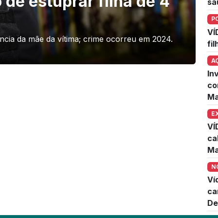
 de estuprar filha de 4
sa
P
VÍ
cia da mãe da vítima; crime ocorreu em 2024.
fi
A
In
co
Ma
E
VÍ
ca
Ma
N
Ví
ca
De