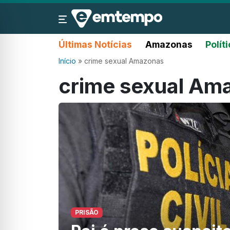
Últimas Notícias
Amazonas
Polít
Início
»
crime sexual Amazonas
crime sexual Am
PRISÃO