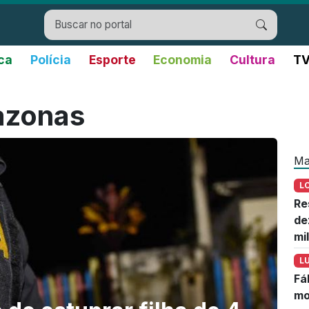
ica
Polícia
Esporte
Economia
Cultura
TV
azonas
Ma
L
Re
de
mi
L
Fá
mo